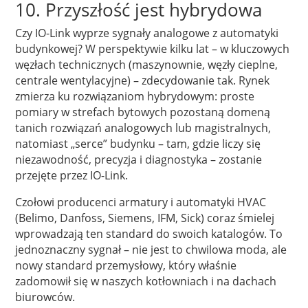
10. Przyszłość jest hybrydowa
Czy IO-Link wyprze sygnały analogowe z automatyki
budynkowej? W perspektywie kilku lat – w kluczowych
węzłach technicznych (maszynownie, węzły cieplne,
centrale wentylacyjne) – zdecydowanie tak. Rynek
zmierza ku rozwiązaniom hybrydowym: proste
pomiary w strefach bytowych pozostaną domeną
tanich rozwiązań analogowych lub magistralnych,
natomiast „serce” budynku – tam, gdzie liczy się
niezawodność, precyzja i diagnostyka – zostanie
przejęte przez IO-Link.
Czołowi producenci armatury i automatyki HVAC
(Belimo, Danfoss, Siemens, IFM, Sick) coraz śmielej
wprowadzają ten standard do swoich katalogów. To
jednoznaczny sygnał – nie jest to chwilowa moda, ale
nowy standard przemysłowy, który właśnie
zadomowił się w naszych kotłowniach i na dachach
biurowców.