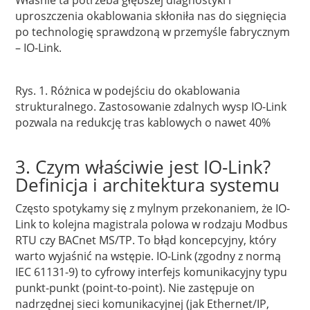
Właśnie ta potrzeba głębszej diagnostyki i
uproszczenia okablowania skłoniła nas do sięgnięcia
po technologię sprawdzoną w przemyśle fabrycznym
– IO-Link.
Rys. 1. Różnica w podejściu do okablowania
strukturalnego. Zastosowanie zdalnych wysp IO-Link
pozwala na redukcję tras kablowych o nawet 40%
3. Czym właściwie jest IO-Link?
Definicja i architektura systemu
Często spotykamy się z mylnym przekonaniem, że IO-
Link to kolejna magistrala polowa w rodzaju Modbus
RTU czy BACnet MS/TP. To błąd koncepcyjny, który
warto wyjaśnić na wstępie. IO-Link (zgodny z normą
IEC 61131-9) to cyfrowy interfejs komunikacyjny typu
punkt-punkt (point-to-point). Nie zastępuje on
nadrzędnej sieci komunikacyjnej (jak Ethernet/IP,