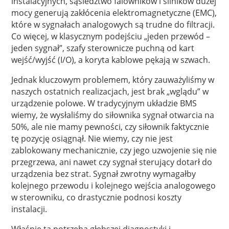
instalacyjnych, sąsiedztwo falowników i silników dużej
mocy generują zakłócenia elektromagnetyczne (EMC),
które w sygnałach analogowych są trudne do filtracji.
Co więcej, w klasycznym podejściu „jeden przewód –
jeden sygnał”, szafy sterownicze puchną od kart
wejść/wyjść (I/O), a koryta kablowe pękają w szwach.
Jednak kluczowym problemem, który zauważyliśmy w
naszych ostatnich realizacjach, jest brak „wglądu” w
urządzenie polowe. W tradycyjnym układzie BMS
wiemy, że wysłaliśmy do siłownika sygnał otwarcia na
50%, ale nie mamy pewności, czy siłownik faktycznie
tę pozycję osiągnął. Nie wiemy, czy nie jest
zablokowany mechanicznie, czy jego uzwojenie się nie
przegrzewa, ani nawet czy sygnał sterujący dotarł do
urządzenia bez strat. Sygnał zwrotny wymagałby
kolejnego przewodu i kolejnego wejścia analogowego
w sterowniku, co drastycznie podnosi koszty
instalacji.