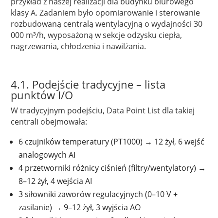
przykład z naszej realizacji dla budynku biurowego
klasy A. Zadaniem było opomiarowanie i sterowanie
rozbudowaną centralą wentylacyjną o wydajności 30
000 m³/h, wyposażoną w sekcje odzysku ciepła,
nagrzewania, chłodzenia i nawilżania.
4.1. Podejście tradycyjne – lista
punktów I/O
W tradycyjnym podejściu, Data Point List dla takiej
centrali obejmowała:
6 czujników temperatury (PT1000) → 12 żył, 6 wejść
analogowych AI
4 przetworniki różnicy ciśnień (filtry/wentylatory) →
8–12 żył, 4 wejścia AI
3 siłowniki zaworów regulacyjnych (0–10 V +
zasilanie) → 9–12 żył, 3 wyjścia AO