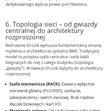
dedykowanego wyjścia power-port Mastera.
6. Topologia sieci – od gwiazdy
centralnej do architektury
rozproszonej
Wdrożenie IO-Link wymusza fundamentalną zmianę
myślenia o architekturze systemu BMS. Tradycyjny
model to potężna szafa centralna i setki kabli
biegnących do niej z całego budynku (topologia
„gwiazdy”). W świecie IO-Link dążymy do architektury
rozproszonej:
Szafa sterownicza (RACK):
Zawiera wyłącznie
sterownik główny (PLC/DDC), zasilacze,
zabezpieczenia i switch sieciowy. Brak rzędów
złączek listwowych i kart I/O.
Magistrala polowa:
Od szafy biegnie tylko kabel