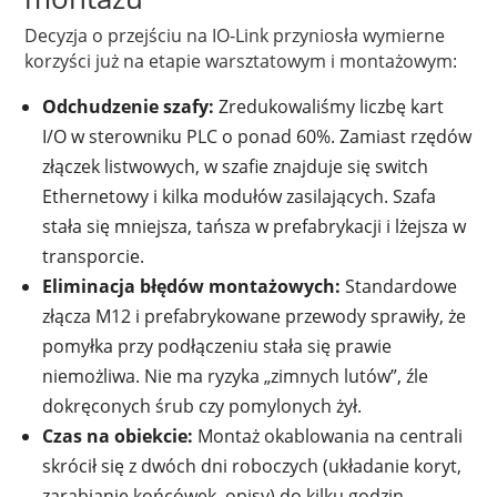
Decyzja o przejściu na IO-Link przyniosła wymierne
korzyści już na etapie warsztatowym i montażowym:
Odchudzenie szafy:
Zredukowaliśmy liczbę kart
I/O w sterowniku PLC o ponad 60%. Zamiast rzędów
złączek listwowych, w szafie znajduje się switch
Ethernetowy i kilka modułów zasilających. Szafa
stała się mniejsza, tańsza w prefabrykacji i lżejsza w
transporcie.
Eliminacja błędów montażowych:
Standardowe
złącza M12 i prefabrykowane przewody sprawiły, że
pomyłka przy podłączeniu stała się prawie
niemożliwa. Nie ma ryzyka „zimnych lutów”, źle
dokręconych śrub czy pomylonych żył.
Czas na obiekcie:
Montaż okablowania na centrali
skrócił się z dwóch dni roboczych (układanie koryt,
zarabianie końcówek, opisy) do kilku godzin