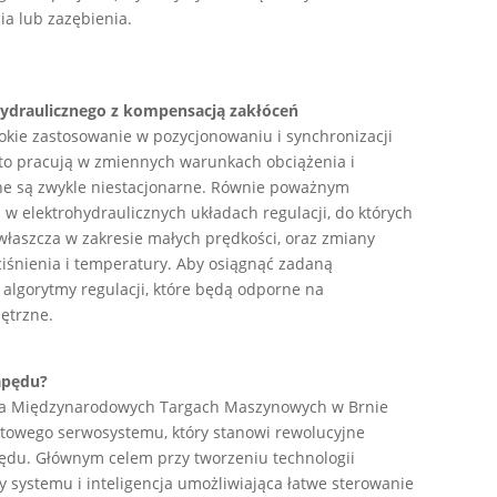
ia lub zazębienia.
hydraulicznego z kompensacją zakłóceń
rokie zastosowanie w pozycjonowaniu i synchronizacji
to pracują w zmiennych warunkach obciążenia i
zne są zwykle niestacjonarne. Równie poważnym
 elektrohydraulicznych układach regulacji, do których
 zwłaszcza w zakresie małych prędkości, oraz zmiany
i ciśnienia i temperatury. Aby osiągnąć zadaną
algorytmy regulacji, które będą odporne na
ętrzne.
napędu?
al na Międzynarodowych Targach Maszynowych w Brnie
towego serwosystemu, który stanowi rewolucyjne
ędu. Głównym celem przy tworzeniu technologii
 systemu i inteligencja umożliwiająca łatwe sterowanie