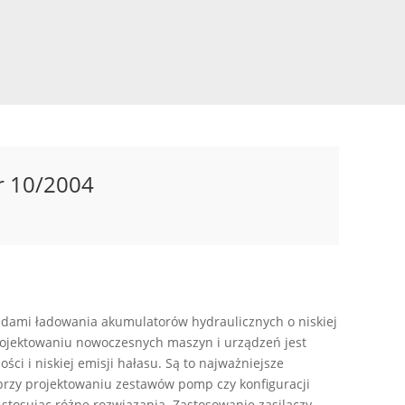
r 10/2004
adami ładowania akumulatorów hydraulicznych o niskiej
rojektowaniu nowoczesnych maszyn i urządzeń jest
i i niskiej emisji hałasu. Są to najważniejsze
przy projektowaniu zestawów pomp czy konfiguracji
 stosując różne rozwiązania. Zastosowanie zasilaczy