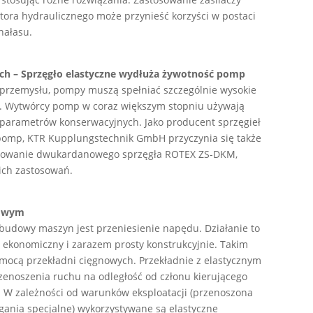
ora hydraulicznego może przynieść korzyści w postaci
 hałasu.
h – Sprzęgło elastyczne wydłuża żywotność pomp
 przemysłu, pompy muszą spełniać szczególnie wysokie
i. Wytwórcy pomp w coraz większym stopniu używają
h parametrów konserwacyjnych. Jako producent sprzęgieł
omp, KTR Kupplungstechnik GmbH przyczynia się także
tosowanie dwukardanowego sprzęgła ROTEX ZS-DKM,
kich zastosowań.
nowym
budowy maszyn jest przeniesienie napędu. Działanie to
 ekonomiczny i zarazem prosty konstrukcyjnie. Takim
mocą przekładni cięgnowych. Przekładnie z elastycznym
noszenia ruchu na odległość od członu kierującego
W zależności od warunków eksploatacji (przenoszona
gania specjalne) wykorzystywane są elastyczne