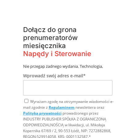
Dołącz do grona
prenumeratorów
miesięcznika
Napędy i Sterowanie
Nie przegap żadnego wydania. Technologia,
trendy, ekspercka wiedza – zawsze na czas,
Wprowadź swój adres e-mail*
zawsze za darmo!
Wyrażam zgodę na otrzymywanie wiadomości e-
mail zgodnie z
Regulaminem
newslettera oraz
Polityką prywatności
prowadzonego przez
INDUSTRY PUBLISHER SPÓŁKA Z OGRANICZONĄ
ODPOWIEDZIALNOŚCIĄ w likwidacji, ul. Mikołaja
Kopernika 67/69 / 2, 90-553 Łódź, NIP: 7272882868,
REGON:529914058, KRS: 0001132587.*