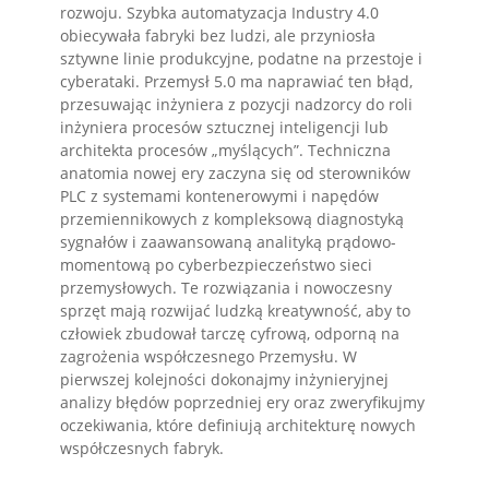
rozwoju. Szybka automatyzacja Industry 4.0
obiecywała fabryki bez ludzi, ale przyniosła
sztywne linie produkcyjne, podatne na przestoje i
cyberataki. Przemysł 5.0 ma naprawiać ten błąd,
przesuwając inżyniera z pozycji nadzorcy do roli
inżyniera procesów sztucznej inteligencji lub
architekta procesów „myślących”. Techniczna
anatomia nowej ery zaczyna się od sterowników
PLC z systemami kontenerowymi i napędów
przemiennikowych z kompleksową diagnostyką
sygnałów i zaawansowaną analityką prądowo-
momentową po cyberbezpieczeństwo sieci
przemysłowych. Te rozwiązania i nowoczesny
sprzęt mają rozwijać ludzką kreatywność, aby to
człowiek zbudował tarczę cyfrową, odporną na
zagrożenia współczesnego Przemysłu. W
pierwszej kolejności dokonajmy inżynieryjnej
analizy błędów poprzedniej ery oraz zweryfikujmy
oczekiwania, które definiują architekturę nowych
współczesnych fabryk.