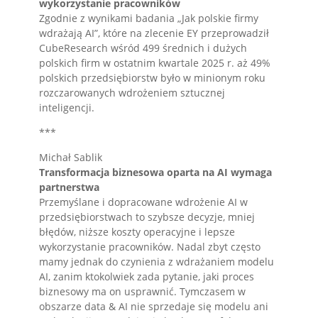
wykorzystanie pracowników
Zgodnie z wynikami badania „Jak polskie firmy
wdrażają AI”, które na zlecenie EY przeprowadził
CubeResearch wśród 499 średnich i dużych
polskich firm w ostatnim kwartale 2025 r. aż 49%
polskich przedsiębiorstw było w minionym roku
rozczarowanych wdrożeniem sztucznej
inteligencji.
***
Michał Sablik
Transformacja biznesowa oparta na AI wymaga
partnerstwa
Przemyślane i dopracowane wdrożenie AI w
przedsiębiorstwach to szybsze decyzje, mniej
błędów, niższe koszty operacyjne i lepsze
wykorzystanie pracowników. Nadal zbyt często
mamy jednak do czynienia z wdrażaniem modelu
AI, zanim ktokolwiek zada pytanie, jaki proces
biznesowy ma on usprawnić. Tymczasem w
obszarze data & AI nie sprzedaje się modelu ani