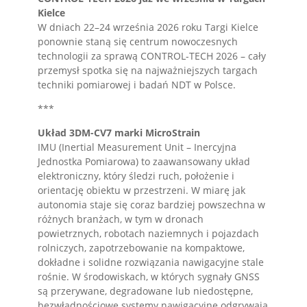
Kielce
W dniach 22–24 września 2026 roku Targi Kielce
ponownie staną się centrum nowoczesnych
technologii za sprawą CONTROL-TECH 2026 – cały
przemysł spotka się na najważniejszych targach
techniki pomiarowej i badań NDT w Polsce.
***
Układ 3DM-CV7 marki MicroStrain
IMU (Inertial Measurement Unit – Inercyjna
Jednostka Pomiarowa) to zaawansowany układ
elektroniczny, który śledzi ruch, położenie i
orientację obiektu w przestrzeni. W miarę jak
autonomia staje się coraz bardziej powszechna w
różnych branżach, w tym w dronach
powietrznych, robotach naziemnych i pojazdach
rolniczych, zapotrzebowanie na kompaktowe,
dokładne i solidne rozwiązania nawigacyjne stale
rośnie. W środowiskach, w których sygnały GNSS
są przerywane, degradowane lub niedostępne,
bezwładnościowe systemy nawigacyjne odgrywają