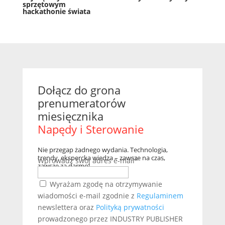
sprzętowym
hackathonie świata
Dołącz do grona
prenumeratorów
miesięcznika
Napędy i Sterowanie
Nie przegap żadnego wydania. Technologia,
trendy, ekspercka wiedza – zawsze na czas,
Wprowadź swój adres e-mail*
zawsze za darmo!
Wyrażam zgodę na otrzymywanie
wiadomości e-mail zgodnie z
Regulaminem
newslettera oraz
Polityką prywatności
prowadzonego przez INDUSTRY PUBLISHER