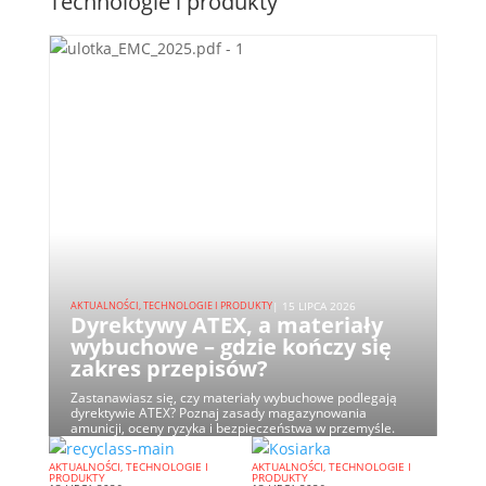
Technologie i produkty
AKTUALNOŚCI, TECHNOLOGIE I PRODUKTY
| 15 LIPCA 2026
Dyrektywy ATEX, a materiały
wybuchowe – gdzie kończy się
zakres przepisów?
Zastanawiasz się, czy materiały wybuchowe podlegają
dyrektywie ATEX? Poznaj zasady magazynowania
amunicji, oceny ryzyka i bezpieczeństwa w przemyśle.
AKTUALNOŚCI, TECHNOLOGIE I
AKTUALNOŚCI, TECHNOLOGIE I
PRODUKTY
PRODUKTY