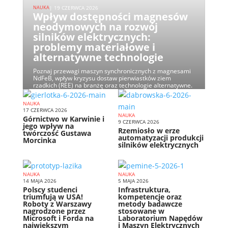
NAUKA
| 19 CZERWCA 2026
Wpływ dostępności magnesów
neodymowych na rozwój
silników elektrycznych:
problemy materiałowe i
alternatywne technologie
Poznaj przewagi maszyn synchronicznych z magnesami
NdFeB, wpływ kryzysu dostaw pierwiastków ziem
rzadkich (REE) na branżę oraz technologie alternatywne.
NAUKA
17 CZERWCA 2026
NAUKA
Górnictwo w Karwinie i
9 CZERWCA 2026
jego wpływ na
Rzemiosło w erze
twórczość Gustawa
automatyzacji produkcji
Morcinka
silników elektrycznych
NAUKA
NAUKA
14 MAJA 2026
5 MAJA 2026
Polscy studenci
Infrastruktura,
triumfują w USA!
kompetencje oraz
Roboty z Warszawy
metody badawcze
nagrodzone przez
stosowane w
Microsoft i Forda na
Laboratorium Napędów
największym
i Maszyn Elektrycznych