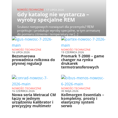
NOWOŚCI TECHNICZNE
| 17 LIPCA 2026
Gdy katalog nie wystarcza –
wyroby specjalne REM
Szukasz nietypowych rozwiązań dla przemysłu? REM
projektuje i produkuje wyroby specjalne, w tym armaturę
do pomiaru ciśnienia i temperatury na […]
NOWOŚCI TECHNICZNE
NOWOŚCI TECHNICZNE
16 LIPCA 2026
19 CZERWCA 2026
Bezsmarowa
Promark T-2000 – game
prowadnica rolkowa do
changer na rynku
płynnej regulacji
drukarek
termotransferowych
NOWOŚCI TECHNICZNE
NOWOŚCI TECHNICZNE
16 CZERWCA 2026
30 MAJA 2026
Nowa seria Metracal CM
Kollmorgen Essentials –
łączy w jednym
kompletny, prosty i
urządzeniu kalibrator i
elastyczny system
precyzyjny multimetr
serwo