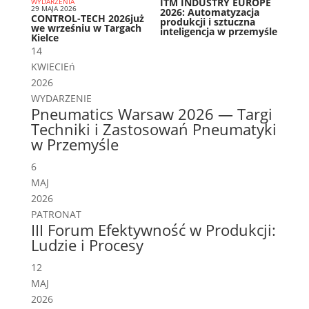
ITM INDUSTRY EUROPE
WYDARZENIA
29 MAJA 2026
2026: Automatyzacja
CONTROL-TECH 2026już
produkcji i sztuczna
we wrześniu w Targach
inteligencja w przemyśle
Kielce
14
KWIECIEń
2026
WYDARZENIE
Pneumatics Warsaw 2026 — Targi
Techniki i Zastosowań Pneumatyki
w Przemyśle
6
MAJ
2026
PATRONAT
III Forum Efektywność w Produkcji:
Ludzie i Procesy
12
MAJ
2026