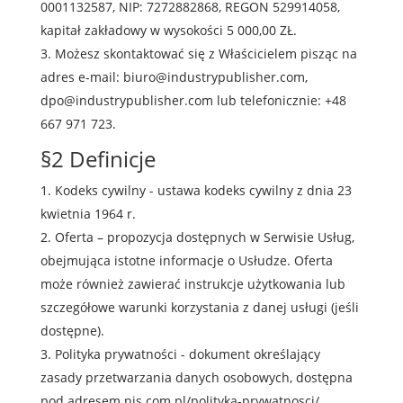
0001132587
, NIP:
7272882868
, REGON
529914058
,
kapitał zakładowy w wysokości
5 000,00 ZŁ
.
Możesz skontaktować się z Właścicielem pisząc na
adres e-mail:
biuro@industrypublisher.com,
dpo@industrypublisher.com
lub telefonicznie:
+48
667 971 723
.
§2 Definicje
Kodeks cywilny - ustawa kodeks cywilny z dnia 23
kwietnia 1964 r.
Oferta – propozycja dostępnych w Serwisie Usług,
obejmująca istotne informacje o Usłudze. Oferta
może również zawierać instrukcje użytkowania lub
szczegółowe warunki korzystania z danej usługi (jeśli
dostępne).
Polityka prywatności - dokument określający
zasady przetwarzania danych osobowych, dostępna
pod adresem
nis.com.pl/polityka-prywatnosci/
.