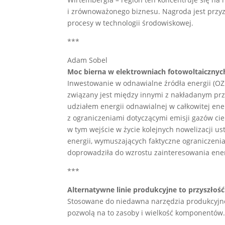
i zrównoważonego biznesu. Nagroda jest przy
procesy w technologii środowiskowej.
***
Adam Sobel
Moc bierna w elektrowniach fotowoltaicznyc
Inwestowanie w odnawialne źródła energii (OZE
związany jest między innymi z nakładanym pr
udziałem energii odnawialnej w całkowitej en
z ograniczeniami dotyczącymi emisji gazów cie
w tym wejście w życie kolejnych nowelizacji us
energii, wymuszających faktyczne ograniczeni
doprowadziła do wzrostu zainteresowania ene
***
Alternatywne linie produkcyjne to przyszło
Stosowane do niedawna narzędzia produkcyjne
pozwolą na to zasoby i wielkość komponentów