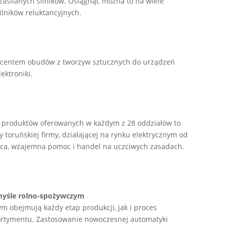
asilanych silników. Osiągnąć można to na wiele
ilników reluktancyjnych.
ucentem obudów z tworzyw sztucznych do urządzeń
ektroniki.
z produktów oferowanych w każdym z 28 oddziałów to
 toruńskiej firmy, działającej na rynku elektrycznym od
praca, wzajemna pomoc i handel na uczciwych zasadach.
myśle rolno-spożywczym
 obejmują każdy etap produkcji, jak i proces
ortymentu. Zastosowanie nowoczesnej automatyki