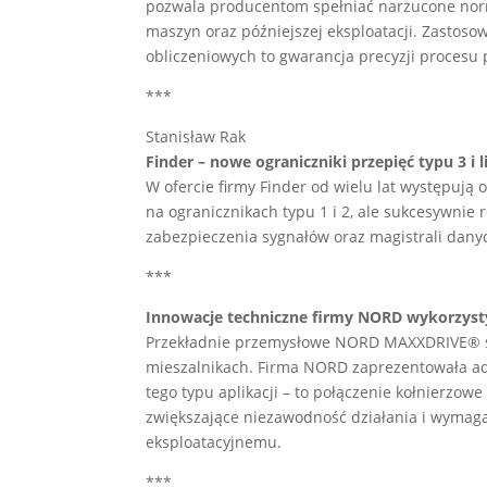
pozwala producentom spełniać narzucone norm
maszyn oraz późniejszej eksploatacji. Zastos
obliczeniowych to gwarancja precyzji procesu
***
Stanisław Rak
Finder – nowe ograniczniki przepięć typu 3 i 
W ofercie firmy Finder od wielu lat występują o
na ogranicznikach typu 1 i 2, ale sukcesywnie r
zabezpieczenia sygnałów oraz magistrali dany
***
Innowacje techniczne firmy NORD wykorzyst
Przekładnie przemysłowe NORD MAXXDRIVE® s
mieszalnikach. Firma NORD zaprezentowała ad
tego typu aplikacji – to połączenie kołnierzo
zwiększające niezawodność działania i wymagaj
eksploatacyjnemu.
***