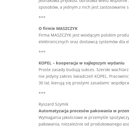
jednakowa prędkość obrotowa wielu wspólnie z
sposobów, a jednym z nich jest zastosowanie s
***
O firmie MASZCZYK
Firma MASZCZYK jest wiodącym polskim prod
elektronicznych oraz dostawcą systemów dla el
***
KOPEL – kooperacja w najlepszym wydaniu
Proste zasady budują sukces. Szeroki wachlar
nie jedyny zakres świadczeń KOPEL. Pracownicy
30 lat, kierują się prostymi zasadami: współ
***
Ryszard Szymik
Automatyzacja procesów pakowania w prze
Wymagania jakościowe w przemyśle spożywczym
pakowania, niezależnie od produkowanego as