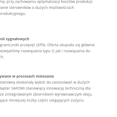
y, przy zachowaniu optymalizacji kosztów produkcji
owanie sterowników o dużych możliwościach
 produkcyjnego.
linii sygnałowych
graniczniki przepięć (SPD). Oferta skupiała się głównie
ozwijaliśmy rozwiązania typu 3, jak i rozwiązania do
ch.
ywane w procesach mieszania
tanowią doskonały wybór do zastosowań w dużych
apter SAFOMI stanowiący innowację techniczną dla
we ze zintegrowanym zbiornikiem wyrównawczym oleju,
ące mniejszej liczby części ulegających zużyciu