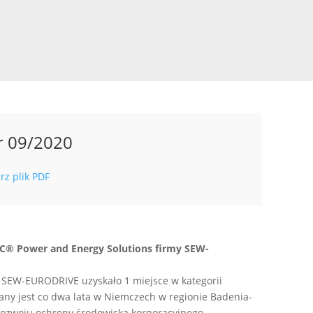
r 09/2020
rz plik PDF
C® Power and Energy Solutions firmy SEW-
 SEW-EURODRIVE uzyskało 1 miejsce w kategorii
ny jest co dwa lata w Niemczech w regionie Badenia-
 rozwoju ochrony środowiska korporacyjnego