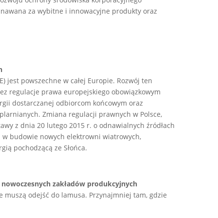
znawana za wybitne i innowacyjne produkty oraz
h
) jest powszechne w całej Europie. Rozwój ten
zez regulacje prawa europejskiego obowiązkowym
ergii dostarczanej odbiorcom końcowym oraz
plarnianych. Zmiana regulacji prawnych w Polsce,
tawy z dnia 20 lutego 2015 r. o odnawialnych źródłach
a w budowie nowych elektrowni wiatrowych,
rgią pochodzącą ze Słońca.
ść nowoczesnych zakładów produkcyjnych
 muszą odejść do lamusa. Przynajmniej tam, gdzie
.