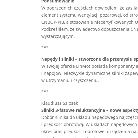
Podsumowanie
W poprzednich częściach dowiodłem, że zasila
element systemu wentylacji pożarowej, od st
CNBOP-PIB, a stosowanie niecertyfikowanych UP
Podkreśliłem, że świadectwo dopuszczenia CN
wystarczającym.
***
Napędy i silniki – stworzone dla przemysłu 
W swojej ofercie LinMot posiada komponenty 
i napojów. Niezwykle dynamiczne silniki zapew
w utrzymaniu i czyszczeniu.
***
Klaudiusz Szlosek
Silniki 3-fazowe reluktancyjne – nowe aspek
Dobór silnika do układu napędowego najczęśc
i prędkość obrotową. W układach napędowych c
określonej prędkości obrotowej urządzenia 