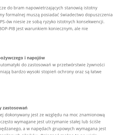
cze do bram napowietrzających stanowią istotny
rony formalnej muszą posiadać świadectwo dopuszczenia
S-ów niesie ze sobą ryzyko istotnych konsekwencji.
BOP-PIB jest warunkiem koniecznym, ale nie
spożywczego i napojów
automatyki do zastosowań w przetwórstwie żywności
niają bardzo wysoki stopień ochrony oraz są łatwe
ty zastosowań
iej dokonywany jest ze względu na moc znamionową
zęsto wymagane jest utrzymanie stałej lub ściśle
napędzanego, a w napędach grupowych wymagana jest