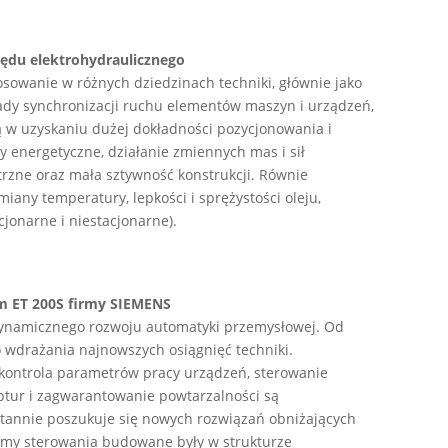
pędu elektrohydraulicznego
osowanie w różnych dziedzinach techniki, głównie jako
kłady synchronizacji ruchu elementów maszyn i urządzeń,
 w uzyskaniu dużej dokładności pozycjonowania i
y energetyczne, działanie zmiennych mas i sił
trzne oraz mała sztywność konstrukcji. Równie
any temperatury, lepkości i sprężystości oleju,
acjonarne i niestacjonarne).
m ET 200S firmy SIEMENS
dynamicznego rozwoju automatyki przemysłowej. Od
o wdrażania najnowszych osiągnięć techniki.
a kontrola parametrów pracy urządzeń, sterowanie
eptur i zagwarantowanie powtarzalności są
stannie poszukuje się nowych rozwiązań obniżających
temy sterowania budowane były w strukturze