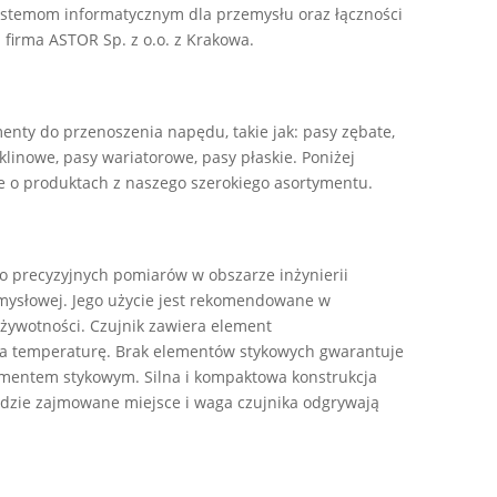
systemom informatycznym dla przemysłu oraz łączności
firma ASTOR Sp. z o.o. z Krakowa.
enty do przenoszenia napędu, takie jak: pasy zębate,
oklinowe, pasy wariatorowe, pasy płaskie. Poniżej
 o produktach z naszego szerokiego asortymentu.
o precyzyjnych pomiarów w obszarze inżynierii
emysłowej. Jego użycie jest rekomendowane w
 żywotności. Czujnik zawiera element
 na temperaturę. Brak elementów stykowych gwarantuje
lementem stykowym. Silna i kompaktowa konstrukcja
 gdzie zajmowane miejsce i waga czujnika odgrywają