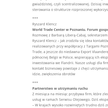
gwiaździstej, czyli scentralizowanej. Dzisiaj i
sterowania o strukturze rozproszonej wykorzys
***
Ryszard Klencz
World Trade Center w Poznaniu. Forum gospo
Rozmowę z Barbarą Liberą-Cabaj, sekretarzem 
Ryszard Klencz – Jak zrodziła się idea kontakt
realizowanych przy współpracy z Targami Pozn
Trade, a jeszcze do niedawna Export Vlaander
północnej Belgii w Polsce, wspierającą ich eksp
inwestowania we Flandrii. Nasze usługi dla fi
kontakt biznesowy powstaje z chęci utrzymania
idzie, zwiększenia obrotów
***
Partnerstwo w utrzymaniu ruchu
Z miesiąca na miesiąc przybywa firm, które zl
usług w ramach Serwisu Olejowego. Dziś eksper
– W krajach wysoko rozwiniętych trudno dziś zn