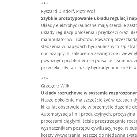
***
Ryszard Dindorf, Piotr Woś
Szybkie prototypowanie układu regulacji na
Układy elektrohydrauliczne mają szerokie zast
układy regulacji położenia i prędkości oraz u
manipulatorów i robotów. Poważną przeszkodą
śledzenia w napędach hydraulicznych są: strat
obciążających, zakłócenia zewnętrzne i wewnę
poważnym problemem są pulsacje ciśnienia, zmi
przecieki, siły tarcia, siły hydrodynamiczne (st
***
Grzegorz Wilk
Układy rozruchowe w systemie rozproszony
Nasze pokolenie ma szczęście żyć w czasach 
kilku lat obserwuje się w przemyśle dążenie d
Automatyzacja linii produkcyjnych, precyzyjn
procesami ciągłymi, ścisłe przestrzeganie rec
wyznacznikiem postępu cywilizacyjnego. Nieu
koszty wytwarzania. Jeszcze do niedawna sys