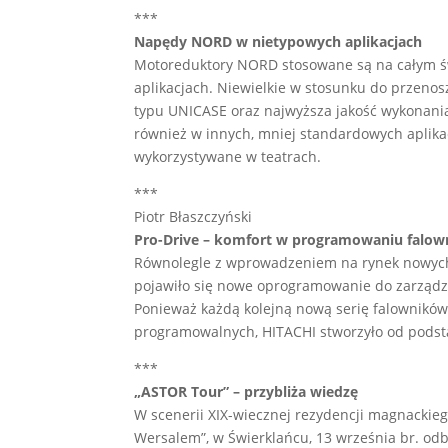
***
Napędy NORD w nietypowych aplikacjach
Motoreduktory NORD stosowane są na całym ś
aplikacjach. Niewielkie w stosunku do przeno
typu UNICASE oraz najwyższa jakość wykonani
również w innych, mniej standardowych aplikac
wykorzystywane w teatrach.
***
Piotr Błaszczyński
Pro-Drive – komfort w programowaniu falo
Równolegle z wprowadzeniem na rynek nowych f
pojawiło się nowe oprogramowanie do zarządz
Ponieważ każdą kolejną nową serię falowników 
programowalnych, HITACHI stworzyło od podst
***
„ASTOR Tour” – przybliża wiedzę
W scenerii XIX-wiecznej rezydencji magnacki
Wersalem”, w Świerklańcu, 13 września br. o