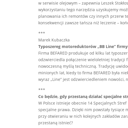
w serwisie olejowym – zapewnia Leszek Stokłos
wykorzystaniu tego narzędzia uzyskujemy możl
planowania ich remontów czy innych przerw te
konsekwencji zawsze tańsza niż leczenie – koń
***
Marek Kubaczka
Typoszereg motoreduktorów „BB Line” firm
Firma BEFARED produkuje od kilku lat typosze
odzwierciedla połączenie wieloletniej tradycj
nowoczesną myślą techniczną. Tradycję uwidoc
minionych lat, kiedy to firma BEFARED była n
wyraz „Line” jest odzwierciedleniem nowości,
***
Co będzie, gdy przestaną działać specjalne st
W Polsce istnieje obecnie 14 Specjalnych Stref
specjalne prawa. Dzięki nim powstały tysiące m
przy otwieraniu w nich kolejnych zakładów zara
przestaną istnieć?