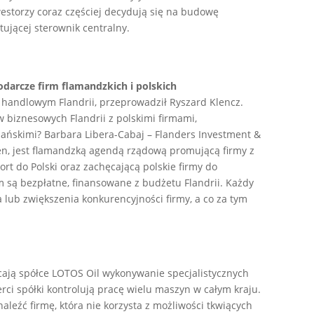
nwestorzy coraz częściej decydują się na budowę
tującej sterownik centralny.
darcze firm flamandzkich i polskich
handlowym Flandrii, przeprowadził Ryszard Klencz.
ów biznesowych Flandrii z polskimi firmami,
ańskimi? Barbara Libera-Cabaj – Flanders Investment &
en, jest flamandzką agendą rządową promującą firmy z
ort do Polski oraz zachęcającą polskie firmy do
rm są bezpłatne, finansowane z budżetu Flandrii. Każdy
 lub zwiększenia konkurencyjności firmy, a co za tym
ecają spółce LOTOS Oil wykonywanie specjalistycznych
ci spółki kontrolują pracę wielu maszyn w całym kraju.
aleźć firmę, która nie korzysta z możliwości tkwiących