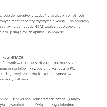
wiecie do napędów urządzeń pracujących w różnych
szonych mocy gabaryty, wytrzymała konstrukcja obudowy
a sprawiły, że napędy NORD znalazły zastosowanie
jach. Jedną z takich aplikacji są napędy
wników HITACHI
alowników HITACHI serii 200 (L 200 oraz SJ 200)
ania pracą falownika z poziomu komputera PC.
cechuje większa liczba funkcji i parametrów
aw nowy software.
ego rodu Henckel von Donnersmack, zwanej „Małym
dbyło się seminarium poświęcone zagadnieniom