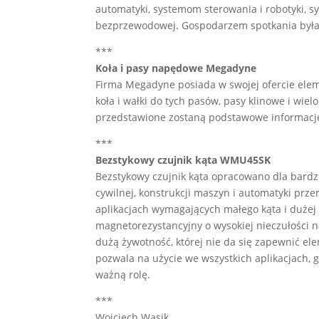
automatyki, systemom sterowania i robotyki, 
bezprzewodowej. Gospodarzem spotkania była 
***
Koła i pasy napędowe Megadyne
Firma Megadyne posiada w swojej ofercie elem
koła i wałki do tych pasów, pasy klinowe i wiel
przedstawione zostaną podstawowe informacje
***
Bezstykowy czujnik kąta WMU45SK
Bezstykowy czujnik kąta opracowano dla bardz
cywilnej, konstrukcji maszyn i automatyki prz
aplikacjach wymagających małego kąta i dużej
magnetorezystancyjny o wysokiej nieczułości
dużą żywotność, której nie da się zapewnić e
pozwala na użycie we wszystkich aplikacjach,
ważną rolę.
***
Wojciech Wąsik