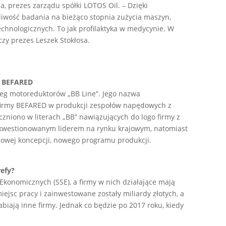
a, prezes zarządu spółki LOTOS Oil. – Dzięki
iwość badania na bieżąco stopnia zużycia maszyn,
chnologicznych. To jak profilaktyka w medycynie. W
czy prezes Leszek Stokłosa.
y BEFARED
reg motoreduktorów „BB Line”. Jego nazwa
i firmy BEFARED w produkcji zespołów napędowych z
zniono w literach „BB” nawiązujących do logo firmy z
iekwestionowanym liderem na rynku krajowym, natomiast
 nowej koncepcji, nowego programu produkcji.
refy?
 Ekonomicznych (SSE), a firmy w nich działające mają
iejsc pracy i zainwestowane zostały miliardy złotych, a
biają inne firmy. Jednak co będzie po 2017 roku, kiedy