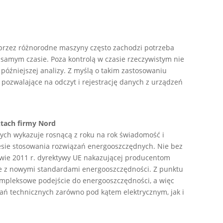
przez różnorodne maszyny często zachodzi potrzeba
amym czasie. Poza kontrolą w czasie rzeczywistym nie
 późniejszej analizy. Z myślą o takim zastosowaniu
ozwalające na odczyt i rejestrację danych z urządzeń
ktach firmy Nord
h wykazuje rosnącą z roku na rok świadomość i
esie stosowania rozwiązań energooszczędnych. Nie bez
ołowie 2011 r. dyrektywy UE nakazującej producentom
e z nowymi standardami energooszczędności. Z punktu
kompleksowe podejście do energooszczędności, a więc
ań technicznych zarówno pod kątem elektrycznym, jak i