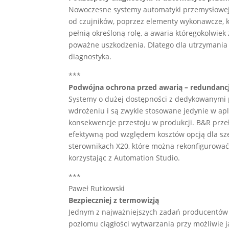
Nowoczesne systemy automatyki przemysłowej 
od czujników, poprzez elementy wykonawcze, k
pełnią określoną rolę, a awaria któregokolwie
poważne uszkodzenia. Dlatego dla utrzymania
diagnostyka.
***
Podwójna ochrona przed awarią – redundanc
Systemy o dużej dostępności z dedykowanymi
wdrożeniu i są zwykle stosowane jedynie w apl
konsekwencje przestoju w produkcji. B&R przeł
efektywną pod względem kosztów opcją dla szer
sterownikach X20, które można rekonfigurowa
korzystając z Automation Studio.
***
Paweł Rutkowski
Bezpieczniej z termowizją
Jednym z najważniejszych zadań producentów (
poziomu ciągłości wytwarzania przy możliwie j