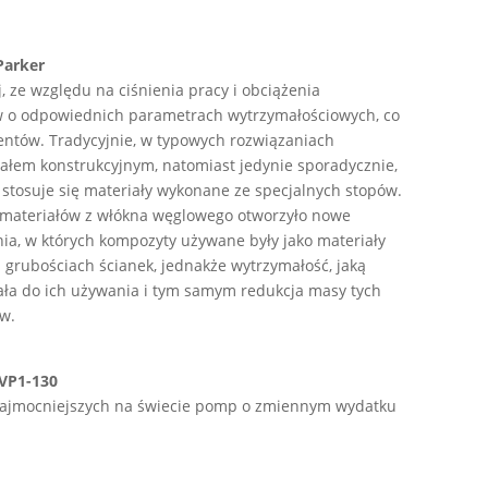
Parker
, ze względu na ciśnienia pracy i obciążenia
w o odpowiednich parametrach wytrzymałościowych, co
entów. Tradycyjnie, w typowych rozwiązaniach
ałem konstrukcyjnym, natomiast jedynie sporadycznie,
stosuje się materiały wykonane ze specjalnych stopów.
materiałów z włókna węglowego otworzyło nowe
nia, w których kompozyty używane były jako materiały
 grubościach ścianek, jednakże wytrzymałość, jaką
ała do ich używania i tym samym redukcja masy tych
ów.
VP1-130
 najmocniejszych na świecie pomp o zmiennym wydatku