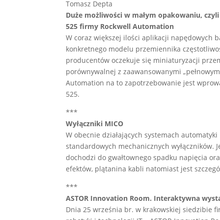
Tomasz Depta
Duże możliwości w małym opakowaniu, czyli 
525 firmy Rockwell Automation
W coraz większej ilości aplikacji napędowyc
konkretnego modelu przemiennika częstotliwośc
producentów oczekuje się miniaturyzacji prz
porównywalnej z zaawansowanymi „pełnowymi
Automation na to zapotrzebowanie jest wprow
525.
***
Wyłączniki MICO
W obecnie działających systemach automatyki 
standardowych mechanicznych wyłączników. Jeż
dochodzi do gwałtownego spadku napięcia oraz
efektów, plątanina kabli natomiast jest szcze
***
ASTOR Innovation Room. Interaktywna wystaw
Dnia 25 września br. w krakowskiej siedzibie 