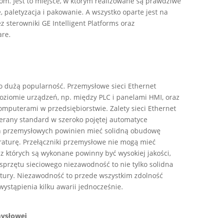
oom. Jest to miejsce, w którym realizowane są prawdziwe
paletyzacja i pakowanie. A wszystko oparte jest na
sterowniki GE Intelligent Platforms oraz
re.
zo dużą popularność. Przemysłowe sieci Ethernet
poziomie urządzeń, np. między PLC i panelami HMI, oraz
mputerami w przedsiębiorstwie. Zalety sieci Ethernet
ybierany standard w szeroko pojętej automatyce
ań przemysłowych powinien mieć solidną obudowę
raturę. Przełączniki przemysłowe nie mogą mieć
 których są wykonane powinny być wysokiej jakości,
przętu sieciowego niezawodność to nie tylko solidna
ury. Niezawodność to przede wszystkim zdolność
ystąpienia kilku awarii jednocześnie.
mysłowej