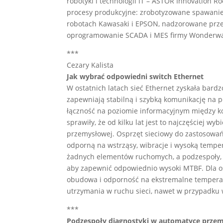
robotyki i technologii IT – ASTOR Innovation R
procesy produkcyjne: zrobotyzowane spawanie, 
robotach Kawasaki i EPSON, nadzorowane przez 
oprogramowanie SCADA i MES firmy Wonderwa
***
Cezary Kalista
Jak wybrać odpowiedni switch Ethernet
W ostatnich latach sieć Ethernet zyskała bard
zapewniają stabilną i szybką komunikację na 
łączność na poziomie informacyjnym między ko
sprawiły, że od kilku lat jest to najczęściej w
przemysłowej. Osprzęt sieciowy do zastosow
odporną na wstrząsy, wibracje i wysoką tempe
żadnych elementów ruchomych, a podzespoły, z
aby zapewnić odpowiednio wysoki MTBF. Dla os
obudowa i odporność na ekstremalne temperat
utrzymania w ruchu sieci, nawet w przypadku w
***
Podzespoły diagnostyki w automatyce prze