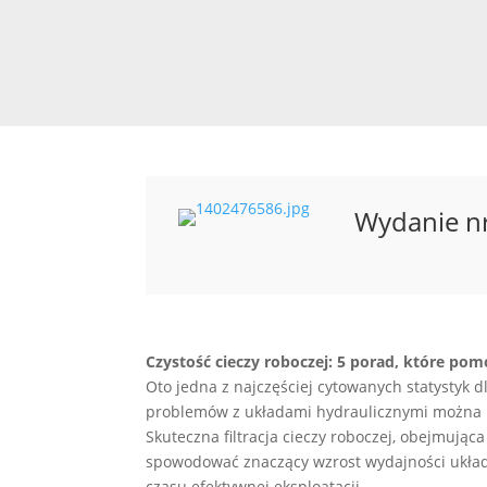
Wydanie n
Czystość cieczy roboczej: 5 porad, które po
Oto jedna z najczęściej cytowanych statystyk 
problemów z układami hydraulicznymi można p
Skuteczna filtracja cieczy roboczej, obejmując
spowodować znaczący wzrost wydajności układ
czasu efektywnej eksploatacji.