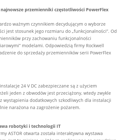
najnowsze przemienniki częstotliwości PowerFlex
h bardzo ważnym czynnikiem decydującym o wyborze
i jest stosunek jego rozmiaru do „funkcjonalności”. Od
emienników przy zachowaniu funkcjonalności
arowymi” modelami. Odpowiedzią firmy Rockwell
adzenie do sprzedaży przemienników serii PowerFlex
instalacje 24 V DC zabezpieczane są z użyciem
eli jeden z obwodów jest przeciążony, wtedy zwykle
 wystąpienia dodatkowych szkodliwych dla instalacji
gólnie narażona na zagrożenie pożarem.
a robotyki i technologii IT
firmy ASTOR otwarta została interaktywna wystawa