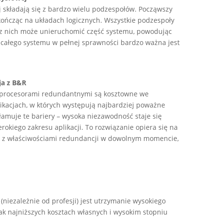
składają się z bardzo wielu podzespołów. Począwszy
ończąc na układach logicznych. Wszystkie podzespoły
k z nich może unieruchomić część systemu, powodując
 całego systemu w pełnej sprawności bardzo ważna jest
ja z B&R
 procesorami redundantnymi są kosztowne we
ikacjach, w których występują najbardziej poważne
amuje te bariery – wysoka niezawodność staje się
okiego zakresu aplikacji. To rozwiązanie opiera się na
ć z właściwościami redundancji w dowolnym momencie,
niezależnie od profesji) jest utrzymanie wysokiego
ak najniższych kosztach własnych i wysokim stopniu