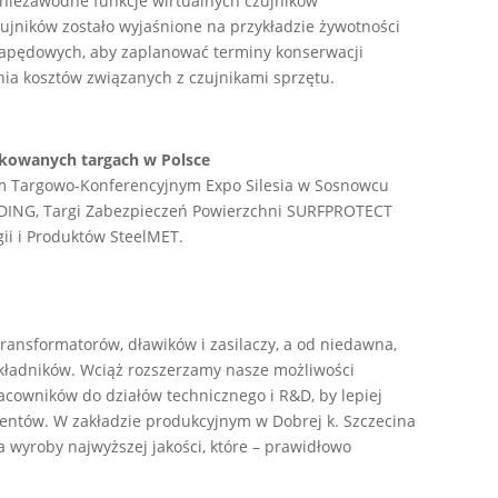
iezawodne funkcje wirtualnych czujników
ujników zostało wyjaśnione na przykładzie żywotności
apędowych, aby zaplanować terminy konserwacji
nia kosztów związanych z czujnikami sprzętu.
ykowanych targach w Polsce
um Targowo-Konferencyjnym Expo Silesia w Sosnowcu
ONDING, Targi Zabezpieczeń Powierzchni SURFPROTECT
gii i Produktów SteelMET.
transformatorów, dławików i zasilaczy, a od niedawna,
ekładników. Wciąż rozszerzamy nasze możliwości
racowników do działów technicznego i R&D, by lepiej
ientów. W zakładzie produkcyjnym w Dobrej k. Szczecina
 wyroby najwyższej jakości, które – prawidłowo