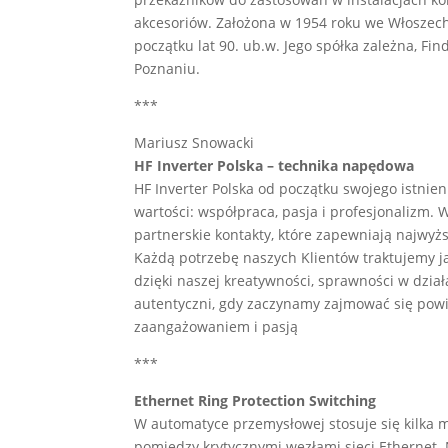
akcesoriów. Założona w 1954 roku we Włoszech,
początku lat 90. ub.w. Jego spółka zależna, Fin
Poznaniu.
***
Mariusz Snowacki
HF Inverter Polska – technika napędowa
HF Inverter Polska od początku swojego istnieni
wartości: współpraca, pasja i profesjonalizm.
partnerskie kontakty, które zapewniają najwyż
Każdą potrzebę naszych Klientów traktujemy 
dzięki naszej kreatywności, sprawności w działa
autentyczni, gdy zaczynamy zajmować się po
zaangażowaniem i pasją
***
Ethernet Ring Protection Switching
W automatyce przemysłowej stosuje się kilk
pomiędzy krytycznymi węzłami sieci Ethernet. 