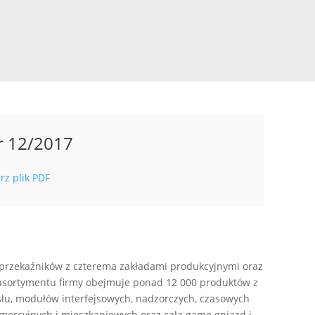
r 12/2017
rz plik PDF
przekaźników z czterema zakładami produkcyjnymi oraz
a asortymentu firmy obejmuje ponad 12 000 produktów z
u, modułów interfejsowych, nadzorczych, czasowych
mercyjnych i mieszkaniowych oraz całą gamę gniazd i