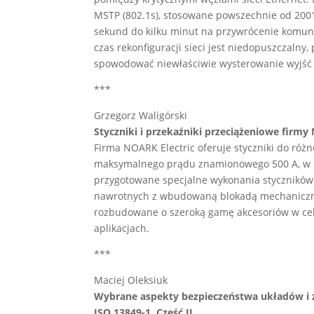
MSTP (802.1s), stosowane powszechnie od 2001 
sekund do kilku minut na przywrócenie komuni
czas rekonfiguracji sieci jest niedopuszczaln
spowodować niewłaściwie wysterowanie wyjść 
***
Grzegorz Waligórski
Styczniki i przekaźniki przeciążeniowe firmy
Firma NOARK Electric oferuje styczniki do róż
maksymalnego prądu znamionowego 500 A, w ka
przygotowane specjalne wykonania styczników
nawrotnych z wbudowaną blokadą mechaniczną 
rozbudowane o szeroką gamę akcesoriów w cel
aplikacjach.
***
Maciej Oleksiuk
Wybrane aspekty bezpieczeństwa układów i z
ISO 13849-1. Część II