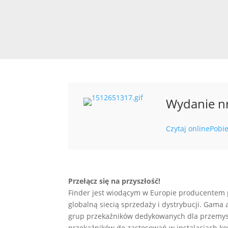
Wydanie n
Czytaj online
Pobie
Przełącz się na przyszłość!
Finder jest wiodącym w Europie producentem 
globalną siecią sprzedaży i dystrybucji. Gam
grup przekaźników dedykowanych dla przemysł
przekaźników do zastosowań w instalacjach ko