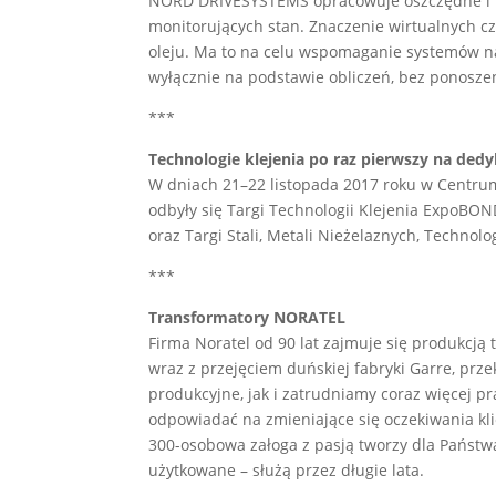
NORD DRIVESYSTEMS opracowuje oszczędne i n
monitorujących stan. Znaczenie wirtualnych cz
oleju. Ma to na celu wspomaganie systemów n
wyłącznie na podstawie obliczeń, bez ponosze
***
Technologie klejenia po raz pierwszy na ded
W dniach 21–22 listopada 2017 roku w Centr
odbyły się Targi Technologii Klejenia ExpoB
oraz Targi Stali, Metali Nieżelaznych, Technolo
***
Transformatory NORATEL
Firma Noratel od 90 lat zajmuje się produkcją 
wraz z przejęciem duńskiej fabryki Garre, prz
produkcyjne, jak i zatrudniamy coraz więcej p
odpowiadać na zmieniające się oczekiwania kl
300-osobowa załoga z pasją tworzy dla Państwa
użytkowane – służą przez długie lata.