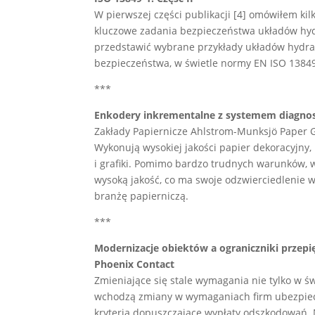
W pierwszej części publikacji [4] omówiłem k
kluczowe zadania bezpieczeństwa układów hydr
przedstawić wybrane przykłady układów hydra
bezpieczeństwa, w świetle normy EN ISO 13849
***
Enkodery inkrementalne z systemem diagnos
Zakłady Papiernicze Ahlstrom-Munksjö Paper G
Wykonują wysokiej jakości papier dekoracyjny
i grafiki. Pomimo bardzo trudnych warunków, 
wysoką jakość, co ma swoje odzwierciedlenie 
branżę papierniczą.
***
Modernizacje obiektów a ograniczniki przepi
Phoenix Contact
Zmieniające się stale wymagania nie tylko w ś
wchodzą zmiany w wymaganiach firm ubezpiecza
kryteria dopuszczające wypłaty odszkodowań. 