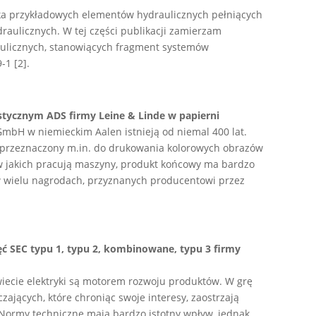
ilka przykładowych elementów hydraulicznych pełniących
aulicznych. W tej części publikacji zamierzam
ulicznych, stanowiących fragment systemów
-1 [2].
tycznym ADS firmy Leine & Linde w papierni
mbH w niemieckim Aalen istnieją od niemal 400 lat.
, przeznaczony m.in. do drukowania kolorowych obrazów
w jakich pracują maszyny, produkt końcowy ma bardzo
w wielu nagrodach, przyznanych producentowi przez
ęć SEC typu 1, typu 2, kombinowane, typu 3 firmy
wiecie elektryki są motorem rozwoju produktów. W grę
jących, które chroniąc swoje interesy, zaostrzają
Normy techniczne mają bardzo istotny wpływ, jednak