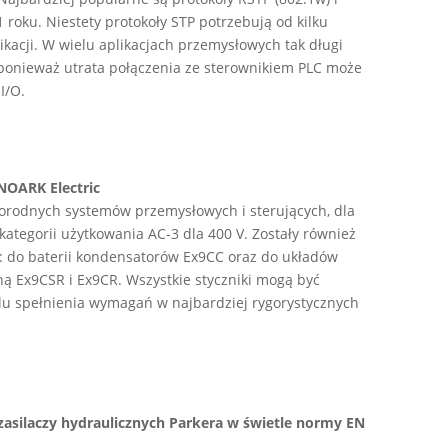
roku. Niestety protokoły STP potrzebują od kilku
kacji. W wielu aplikacjach przemysłowych tak długi
y, ponieważ utrata połączenia ze sterownikiem PLC może
I/O.
 NOARK Electric
norodnych systemów przemysłowych i sterujących, dla
tegorii użytkowania AC-3 dla 400 V. Zostały również
: do baterii kondensatorów Ex9CC oraz do układów
Ex9CSR i Ex9CR. Wszystkie styczniki mogą być
u spełnienia wymagań w najbardziej rygorystycznych
asilaczy hydraulicznych Parkera w świetle normy EN