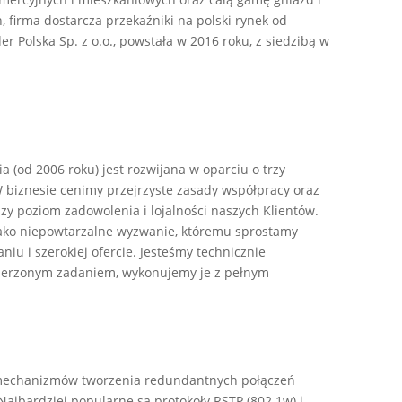
 firma dostarcza przekaźniki na polski rynek od
der Polska Sp. z o.o., powstała w 2016 roku, z siedzibą w
a (od 2006 roku) jest rozwijana w oparciu o trzy
 W biznesie cenimy przejrzyste zasady współpracy oraz
szy poziom zadowolenia i lojalności naszych Klientów.
jako niepowtarzalne wyzwanie, któremu sprostamy
niu i szerokiej ofercie. Jesteśmy technicznie
wierzonym zadaniem, wykonujemy je z pełnym
a mechanizmów tworzenia redundantnych połączeń
Najbardziej popularne są protokoły RSTP (802.1w) i