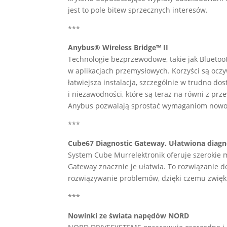
jest to pole bitew sprzecznych interesów.
***
Anybus® Wireless Bridge™ II
Technologie bezprzewodowe, takie jak Bluetoot
w aplikacjach przemysłowych. Korzyści są oczyw
łatwiejsza instalacja, szczególnie w trudno d
i niezawodności, które są teraz na równi z 
Anybus pozwalają sprostać wymaganiom nowocz
***
Cube67 Diagnostic Gateway. Ułatwiona diag
System Cube Murrelektronik oferuje szerokie 
Gateway znacznie je ułatwia. To rozwiązanie d
rozwiązywanie problemów, dzięki czemu zwię
***
Nowinki ze świata napędów NORD