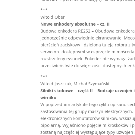
***
Witold Ober
Nowe enkodery absolutne – cz. II
Budowa enkodera RE252 – Obudowa enkodera o
jednocześnie odpowiednie ekranowanie. Mocowa
pierścień zaciskowy i dzielona tuleja rotora 
serwo np. dostępnymi w osprzęcie mimośrodam
rozstrzelony rysunek. Enkoder nie wymaga ża
przeciwieństwie do większości dostępnych en
***
Witold Jaszczuk, Michał Szymański
Silniki skokowe – część II – Rodzaje uzwojeń
wirniku
W poprzednim artykule tego cyklu opisano cec
zastosowania tej grupy maszyn elektrycznych.
elektronicznych komutatorów silników, wskazu
bipolarną. Wyjaśniono pojęcie mikroskoków i p
zostaną najczęściej występujące typy uzwojeń 