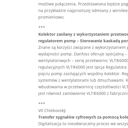
możliwe połączenia. Przedstawiona będzie pog
na przykładzie najprostszej odmiany z wirn
promieniowo.
***
Kolektor zasilany z wykorzystaniem przetw
regulatorem pomp – Sterowanie kaskadą p
Znane są korzyści związane z wykorzystaniem p
wydajności pomp. Danfoss oferuje specjalną
wentylatorowych – serię przetwornic VLT®6000
regulacyjnych VLT®6000 jest opcja Regulator
pięciu pomp zasilających wspólny kolektor. 
systemów z wentylatorami lub dmuchawami. K
wbudowania w przetwornicę częstotliwości VL
jest również zamówienie VLT®6000 z fabryc
***
Vít Chlebovský
Transfer sygnałów cyfrowych za pomocą kol
Digitalizacja to nieodwracalny proces we wszy