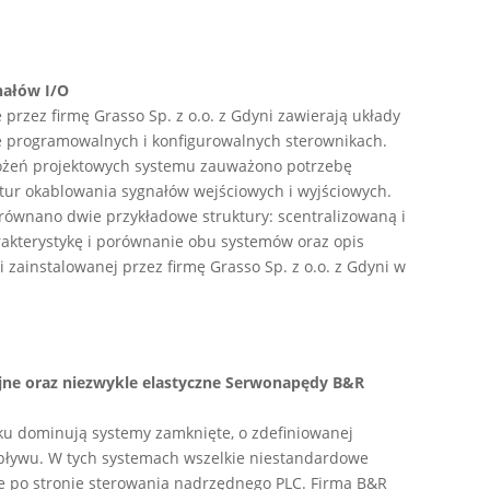
nałów I/O
przez firmę Grasso Sp. z o.o. z Gdyni zawierają układy
 programowalnych i konfigurowalnych sterownikach.
łożeń projektowych systemu zauważono potrzebę
ktur okablowania sygnałów wejściowych i wyjściowych.
równano dwie przykładowe struktury: scentralizowaną i
akterystykę i porównanie obu systemów oraz opis
 zainstalowanej przez firmę Grasso Sp. z o.o. z Gdyni w
yjne oraz niezwykle elastyczne Serwonapędy B&R
u dominują systemy zamknięte, o zdefiniowanej
wpływu. W tych systemach wszelkie niestandardowe
e po stronie sterowania nadrzędnego PLC. Firma B&R