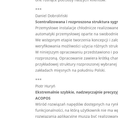
***
Daniel Dobroliński
Scentralizowana i rozproszona struktura syg
Przemysłowe instalacje chłodnicze realizowane 
automatyki przemysłowej oparte na swobodnie
We wstępnym etapie tworzenia koncepcji i za
weryfikowania możliwości użycia różnych stru
W niniejszym opracowaniu przedstawiono i po
rozproszoną. Opracowanie zawiera krótką char
przykładowej struktury rozproszonej wybranej i
zakładach mięsnych na południu Polski.
***
Piotr Huryń
Ekstremalnie szybkie, nadzwyczajnie precyz
ACOPOS
Wśród rozwiązań napędów dostępnych na rynk
funkcjonalności, na którą użytkownik nie ma 
rozwiązania aplikacyjne muszą być realizowan