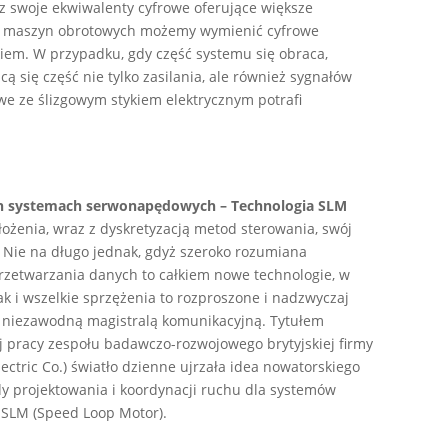
z swoje ekwiwalenty cyfrowe oferujące większe
esu maszyn obrotowych możemy wymienić cyfrowe
ikiem. W przypadku, gdy część systemu się obraca,
 się część nie tylko zasilania, ale również sygnałów
we ze ślizgowym stykiem elektrycznym potrafi
h systemach serwonapędowych – Technologia SLM
łożenia, wraz z dyskretyzacją metod sterowania, swój
. Nie na długo jednak, gdyż szeroko rozumiana
przetwarzania danych to całkiem nowe technologie, w
k i wszelkie sprzężenia to rozproszone i nadzwyczaj
i niezawodną magistralą komunikacyjną. Tytułem
j pracy zespołu badawczo-rozwojowego brytyjskiej firmy
ctric Co.) światło dzienne ujrzała idea nowatorskiego
y projektowania i koordynacji ruchu dla systemów
 SLM (Speed Loop Motor).