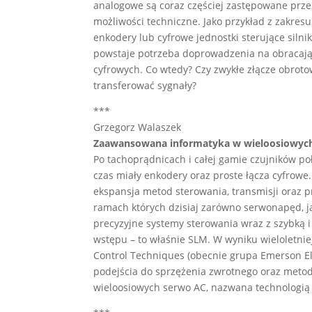
analogowe są coraz częściej zastępowane prze
możliwości techniczne. Jako przykład z zakr
enkodery lub cyfrowe jednostki sterujące siln
powstaje potrzeba doprowadzenia na obracającą
cyfrowych. Co wtedy? Czy zwykłe złącze obroto
transferować sygnały?
***
Grzegorz Walaszek
Zaawansowana informatyka w wieloosiowyc
Po tachoprądnicach i całej gamie czujników po
czas miały enkodery oraz proste łącza cyfrowe
ekspansja metod sterowania, transmisji oraz 
ramach których dzisiaj zarówno serwonapęd, ja
precyzyjne systemy sterowania wraz z szybką 
wstępu – to właśnie SLM. W wyniku wieloletnie
Control Techniques (obecnie grupa Emerson Ele
podejścia do sprzężenia zwrotnego oraz metod
wieloosiowych serwo AC, nazwana technologią