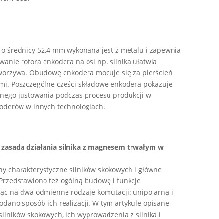
 średnicy 52,4 mm wykonana jest z metalu i zapewnia
nie rotora enkodera na osi np. silnika ułatwia
z tworzywa. Obudowę enkodera mocuje się za pierścień
i. Poszczególne części składowe enkodera pokazuje
dnego justowania podczas procesu produkcji w
koderów w innych technologiach.
 i zasada działania silnika z magnesem trwałym w
hy charakterystyczne silników skokowych i główne
 Przedstawiono też ogólną budowę i funkcje
jąc na dwa odmienne rodzaje komutacji: unipolarną i
odano sposób ich realizacji. W tym artykule opisane
silników skokowych, ich wyprowadzenia z silnika i