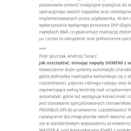
postanowiła zmienić tradycyjne podejście do 
operacyjnego swoich napędów oraz udostępni
implementowanych przez użytkownika. W ten 
wykorzystania wydajnego procesora DSP (Digit
napędach B&R, co gwarantuje realizację złoż
µs i przez to odciążenie oraz jednoczesne up
***
Piotr Jaszczak, Andrzej Tasarz
Jak oszczędzać, stosując napędy SIEMENS z 
Nowoczesne duże systemy automatyki charakter
gdzie jednostka nadrzędna komunikuje się z 
częstotliwości, poprzez różnego rodzaju sieci
zapewniające pełną kontrolę nad urządzeniam
automatyki, gdzie też występuje konieczność 
jest stosowanie specjalizowanych sterowników,
PROFIBUS-DP) do przetwornic częstotliwości?
rozwiązanie dla integratorów takich właśnie u
się w standardowym wyposażeniu przetwornicy
MASTER 4, port komunikacyjny RS485 z protok