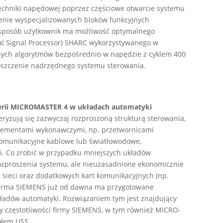
techniki napędowej poprzez częściowe otwarcie systemu
enie wyspecjalizowanych bloków funkcyjnych
sposób użytkownik ma możliwość optymalnego
al Signal Processor) SHARC wykorzystywanego w
onych algorytmów bezpośrednio w napędzie z cyklem 400
roszczenie nadrzędnego systemu sterowania.
serii MICROMASTER 4 w układach automatyki
yzują się zazwyczaj rozproszoną strukturą sterowania,
elementami wykonawczymi, np. przetwornicami
 komunikacyjne kablowe lub światłowodowe,
i. Co zrobić w przypadku mniejszych układów
rozproszenia systemu, ale nieuzasadnione ekonomicznie
 sieci oraz dodatkowych kart komunikacyjnych (np.
 Firma SIEMENS już od dawna ma przygotowane
kładów automatyki. Rozwiązaniem tym jest znajdujący
 częstotliwości firmy SIEMENS, w tym również MICRO-
ołem USS.