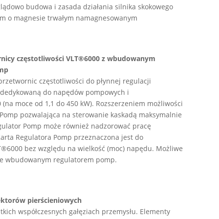
lądowo budowa i zasada działania silnika skokowego
ikiem o magnesie trwałym namagnesowanym
ornicy częstotliwości VLT®6000 z wbudowanym
omp
rzetwornic częstotliwości do płynnej regulacji
 – dedykowaną do napędów pompowych i
 (na moce od 1,1 do 450 kW). Rozszerzeniem możliwości
a Pomp pozwalająca na sterowanie kaskadą maksymalnie
Regulator Pomp może również nadzorować pracę
arta Regulatora Pomp przeznaczona jest do
T®6000 bez względu na wielkość (moc) napędu. Możliwe
znie wbudowanym regulatorem pomp.
ektorów pierścieniowych
stkich współczesnych gałęziach przemysłu. Elementy