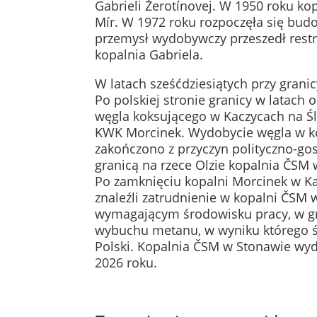
Gabrieli Žerotínovej. W 1950 roku k
Mír. W 1972 roku rozpoczęła się bud
przemysł wydobywczy przeszedł restr
kopalnia Gabriela.
W latach sześćdziesiątych przy grani
Po polskiej stronie granicy w latach
węgla koksującego w Kaczycach na Ś
KWK Morcinek. Wydobycie węgla w ko
zakończono z przyczyn polityczno-go
granicą na rzece Olzie kopalnia ČSM 
Po zamknięciu kopalni Morcinek w Ka
znaleźli zatrudnienie w kopalni ČSM
wymagającym środowisku pracy, w gr
wybuchu metanu, w wyniku którego ś
Polski. Kopalnia ČSM w Stonawie wyd
2026 roku.