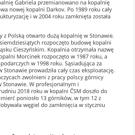
opalnię Gabriela przemianowano na kopalnię
owa nowej kopalni Darkov. Po 1989 roku cały
ukturyzację i w 2004 roku zamknięta została
cy z Polską otwarto dużą kopalnię w Stonawie.
 osiemdziesiątych rozpoczęto budowę kopalni
ląsku Cieszyńskim. Kopalnia otrzymała nazwę
palni Morcinek rozpoczęto w 1987 roku, a
spodarczych w 1998 roku. Sąsiadująca za
w Stonawie prowadziła cały czas eksploatację.
czycach zwolnieni z pracy polscy górnicy
 w Stonawie. W profesjonalnym i
udniu 2018 roku w kopalni ČSM doszło do
mierć poniosło 13 górników, w tym 12 z
obywała węgiel do zamknięcia w styczniu