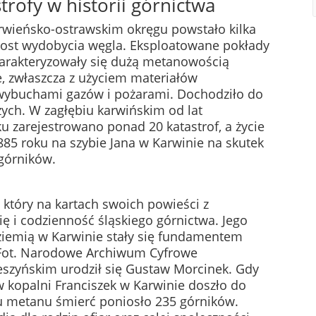
trofy w historii górnictwa
rwieńsko-ostrawskim okręgu powstało kilka
rost wydobycia węgla. Eksploatowane pokłady
harakteryzowały się dużą metanowością
, zwłaszcza z użyciem materiałów
wybuchami gazów i pożarami. Dochodziło do
zych. W zagłębiu karwińskim od lat
ku zarejestrowano ponad 20 katastrof, a życie
885 roku na szybie Jana w Karwinie na skutek
górników.
 który na kartach swoich powieści z
ię i codzienność śląskiego górnictwa. Jego
ziemią w Karwinie stały się fundamentem
. Fot. Narodowe Archiwum Cyfrowe
eszyńskim urodził się Gustaw Morcinek. Gdy
 w kopalni Franciszek w Karwinie doszło do
metanu śmierć poniosło 235 górników.