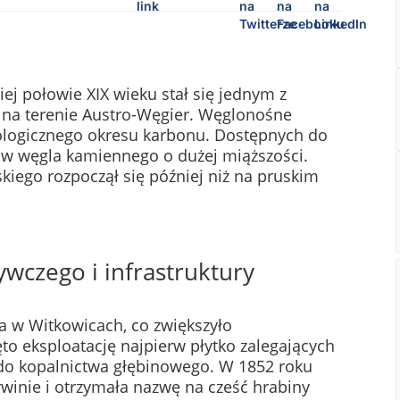
j połowie XIX wieku stał się jednym z
 na terenie Austro-Węgier. Węglonośne
ologicznego okresu karbonu. Dostępnych do
adów węgla kamiennego o dużej miąższości.
skiego rozpoczął się później niż na pruskim
czego i infrastruktury
a w Witkowicach, co zwiększyło
to eksploatację najpierw płytko zalegających
 do kopalnictwa głębinowego. W 1852 roku
winie i otrzymała nazwę na cześć hrabiny