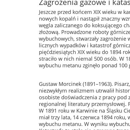
Zagrożenia gazowe i katas
Jeszcze przed końcem XIX wieku w ka
nowych kopalń i nastąpił znaczny wz
węgla zaliczanego do koksującego c
złożową. Prowadzone roboty górnicze
wybuchowych, stwarzały zagrożenie 
licznych wypadków i katastrof górnic
pięćdziesiątych XIX wieku do 1894 ro
straciło w nich niemal 500 osób. W 1
wybuchu metanu zginęło ponad 100 
Gustaw Morcinek (1891–1963). Pisarz,
niezwykłym realizmem utrwalił histor
osobiste doświadczenia z pracy pod 
regionalnej literatury przemysłowej
W 1891 roku w Karwinie na Śląsku Ci
miał trzy lata, 14 czerwca 1894 roku,
wybuchu metanu. W wyniku wybuchu 