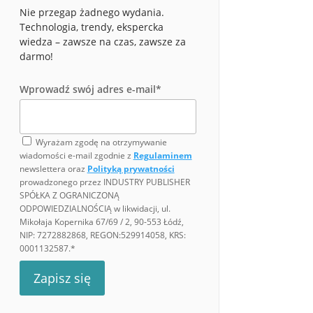
Nie przegap żadnego wydania.
Technologia, trendy, ekspercka
wiedza – zawsze na czas, zawsze za
darmo!
Wprowadź swój adres e-mail*
Wyrażam zgodę na otrzymywanie
wiadomości e-mail zgodnie z
Regulaminem
newslettera oraz
Polityką prywatności
prowadzonego przez INDUSTRY PUBLISHER
SPÓŁKA Z OGRANICZONĄ
ODPOWIEDZIALNOŚCIĄ w likwidacji, ul.
Mikołaja Kopernika 67/69 / 2, 90-553 Łódź,
NIP: 7272882868, REGON:529914058, KRS:
0001132587.*
Zapisz się