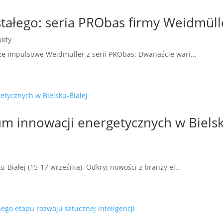
stałego: seria PRObas firmy Weidmüll
ukty
ze impulsowe Weidmüller z serii PRObas. Dwanaście wari…
m innowacji energetycznych w Biels
-Białej (15-17 września). Odkryj nowości z branży el…